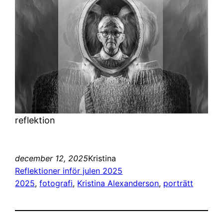
reflektion
december 12, 2025
Kristina
Reflektioner inför julen 2025
2025
, 
fotografi
, 
Kristina Alexanderson
, 
porträtt