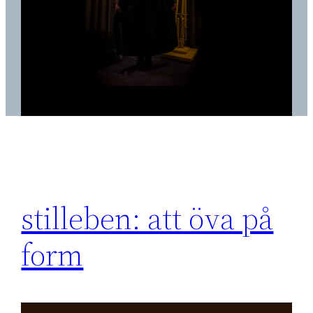
stilleben: att öva på
form