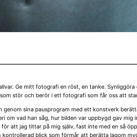
allvar. Ge mitt fotografi en röst, en tanke. Synliggör
som stör och berör i ett fotografi som får oss att stan
om genom sina pausprogram med ett konstverk berätt
eri om vad han såg, hur bilden var uppbygd gav mig i
för att jag tittar på mig själv, fast inte med en så öp
 kontrollerad blick som förmår att berätta lagom my