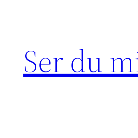
Hoppa
till
innehåll
Ser du m