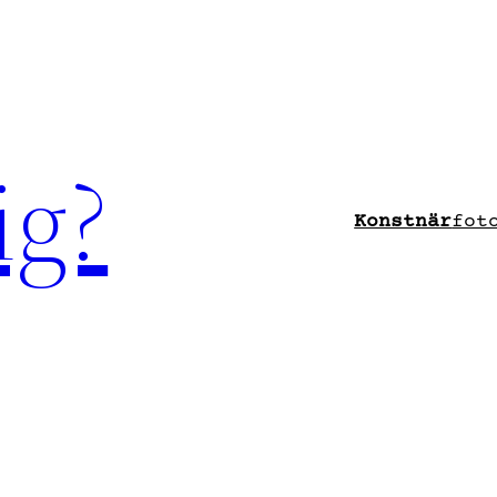
ig?
Konstnär
fot