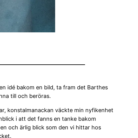
a en idé bakom en bild, ta fram det Barthes
na till och beröras.
ar, konstalmanackan väckte min nyfikenhet
nblick i att det fanns en tanke bakom
pen och ärlig blick som den vi hittar hos
cket.