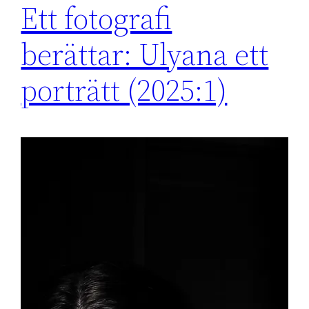
Ett fotografi
berättar: Ulyana ett
porträtt (2025:1)