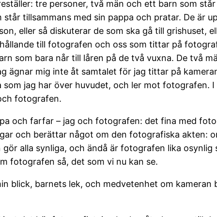
eställer: tre personer, två män och ett barn som står
 står tillsammans med sin pappa och pratar. De är up
, eller så diskuterar de som ska gå till grishuset, el
hållande till fotografen och oss som tittar på fotografi
barn som bara når till låren på de två vuxna. De två m
jag ägnar mig inte åt samtalet för jag tittar på kamer
 som jag har över huvudet, och ler mot fotografen. I 
och fotografen.
a och farfar – jag och fotografen: det fina med fotog
ngar och berättar något om den fotografiska akten: o
n gör alla synliga, och ändå är fotografen lika osynlig 
om fotografen så, det som vi nu kan se.
in blick, barnets lek, och medvetenhet om kameran bj