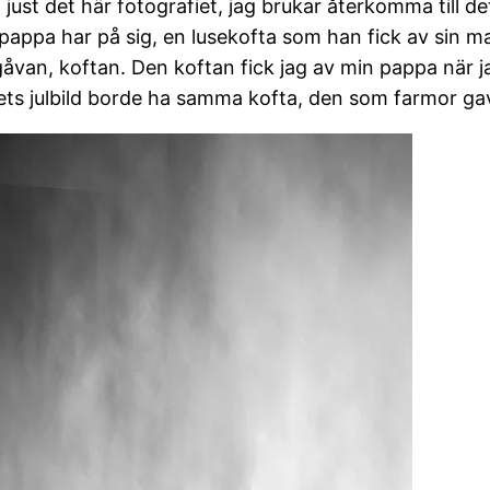
ust det här fotografiet, jag brukar återkomma till de
appa har på sig, en lusekofta som han fick av sin m
van, koftan. Den koftan fick jag av min pappa när j
ts julbild borde ha samma kofta, den som farmor gav 