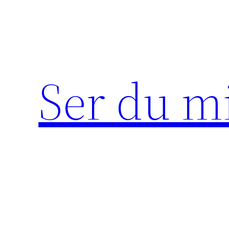
Hoppa
till
innehåll
Ser du m