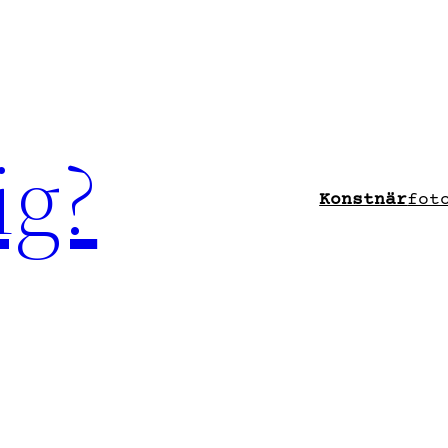
ig?
Konstnär
fot