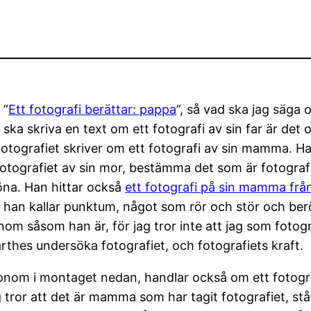
 ”
Ett fotografi berättar: pappa
”, så vad ska jag säga o
ska skriva en text om ett fotografi av sin far är det o
fotografiet skriver om ett fotografi av sin mamma. H
ografiet av sin mor, bestämma det som är fotografiet
öna. Han hittar också
ett fotografi på sin mamma frå
m han kallar punktum, något som rör och stör och berö
honom såsom han är, för jag tror inte att jag som foto
arthes undersöka fotografiet, och fotografiets kraft.
honom i montaget nedan, handlar också om ett fotogra
 Jag tror att det är mamma som har tagit fotografiet, s