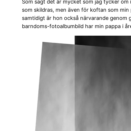
Som sagt det är mycket som jag tycker om i j
som skildras, men även för koftan som min p
samtidigt är hon också närvarande genom gå
barndoms-fotoalbumbild har min pappa i åre