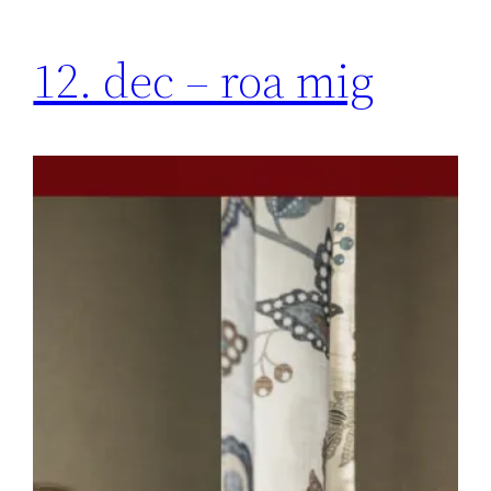
12. dec – roa mig